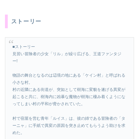
ストーリー
■ストーリー
見習い冒険者の少女「リル」が繰り広げる、王道ファンタジ
ー!
物語の舞台となるのは辺境の地にある「ケイン村」と呼ばれる
小さな村。
村の近隣にある街道が、突如として樹海に変貌を遂げる異変が
起こると共に、樹海内に凶暴な魔物が樹海に棲み着くようにな
ってしまい村の平和が脅かされていた。
村で宿屋を営む青年「ルイス」は、彼の姉である冒険者の「タ
ーニャ」に手紙で異変の原因を突き止めてもらうよう助けを求
めた。