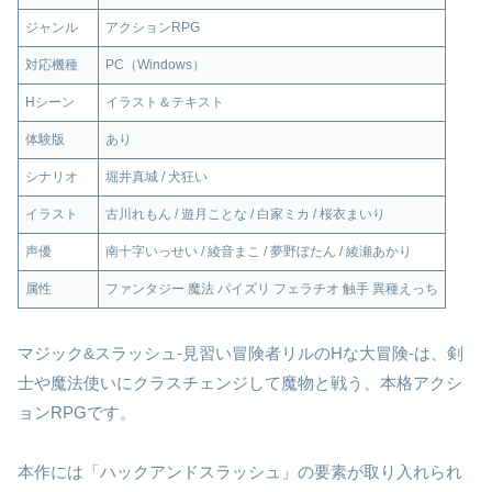
ジャンル
アクションRPG
対応機種
PC（Windows）
Hシーン
イラスト＆テキスト
体験版
あり
シナリオ
堀井真城 / 犬狂い
イラスト
古川れもん / 遊月ことな / 白家ミカ / 桜衣まいり
声優
南十字いっせい / 綾音まこ / 夢野ぼたん / 綾瀬あかり
属性
ファンタジー 魔法 パイズリ フェラチオ 触手 異種えっち
マジック&スラッシュ-見習い冒険者リルのHな大冒険-は、剣
士や魔法使いにクラスチェンジして魔物と戦う、本格アクシ
ョンRPGです。
本作には「ハックアンドスラッシュ」の要素が取り入れられ